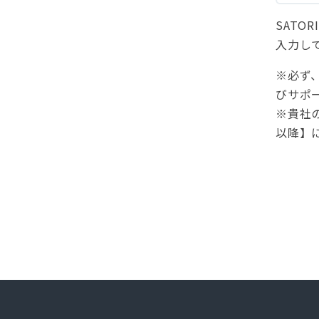
SAT
入力し
※必ず
びサポ
※貴社の
以降】