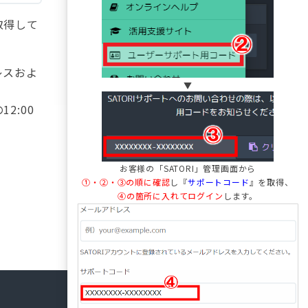
ジ
取得して
ト
レスおよ
ッ
▼
2:00
プ
へ
お客様の「SATORI」管理画面から
①・②・③の順に確認
し『
サポートコード
』を取得、
④の箇所に入れてログイン
します。